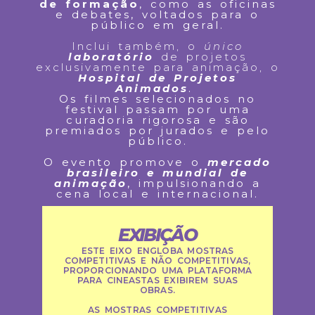
de formação
, como as oficinas
e debates, voltados para o
público em geral.
Inclui também, o
único
laboratório
de projetos
exclusivamente para animação, o
Hospital de Projetos
Animados
.
Os filmes selecionados no
festival passam por uma
curadoria rigorosa e são
premiados por jurados e pelo
público.
O evento promove o
mercado
brasileiro e mundial de
animação
, impulsionando a
cena local e internacional.
EXIBIÇÃO
ESTE EIXO ENGLOBA MOSTRAS
COMPETITIVAS E NÃO COMPETITIVAS,
PROPORCIONANDO UMA PLATAFORMA
PARA CINEASTAS EXIBIREM SUAS
OBRAS.
AS MOSTRAS COMPETITIVAS